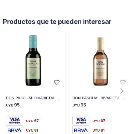
Productos que te pueden interesar
DON PASCUAL BIVARIETAL MINI MALBEC CABERNET 187ML
DON PASCUAL BIVARIETAL MINI BRUT BLANC DE NOIRS 187ML
95
95
UYU
UYU
67
67
UYU
UYU
81
81
UYU
UYU