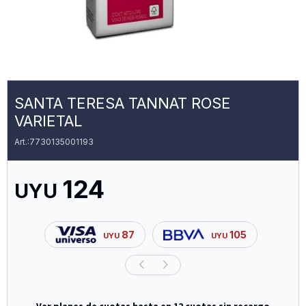
SANTA TERESA TANNAT ROSE
VARIETAL
7730135001193
124
UYU
87
105
UYU
UYU
Ver planes de cuotas hasta en 12 cuotas sin recargo