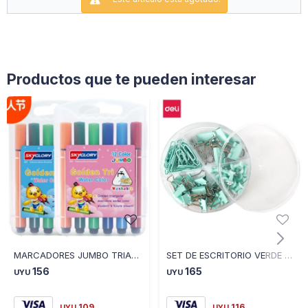
Productos que te pueden interesar
MARCADORES JUMBO TRIANGULARES 12 UNIDADES
SET DE ESCRITORIO VERDE PASTEL DELI
156
165
UYU
UYU
109
116
UYU
UYU