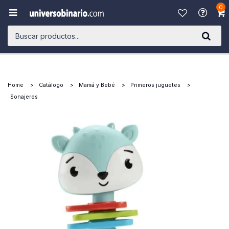
0

Home
Catálogo
Mamá y Bebé
Primeros juguetes
Sonajeros