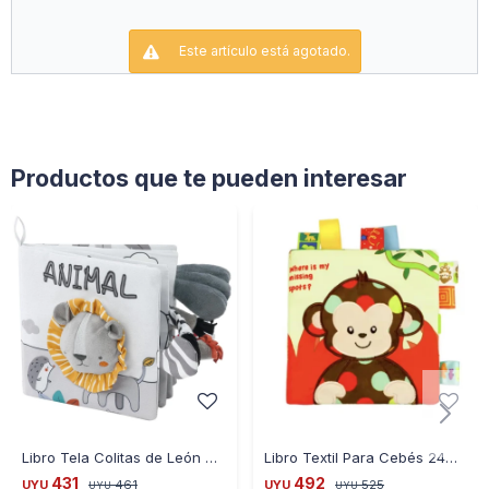
Este artículo está agotado.
Productos que te pueden interesar
Libro Tela Colitas de León para Bebé
Libro Textil Para Cebés 24QH04 Colores Y Patrones
431
492
UYU
461
UYU
525
UYU
UYU