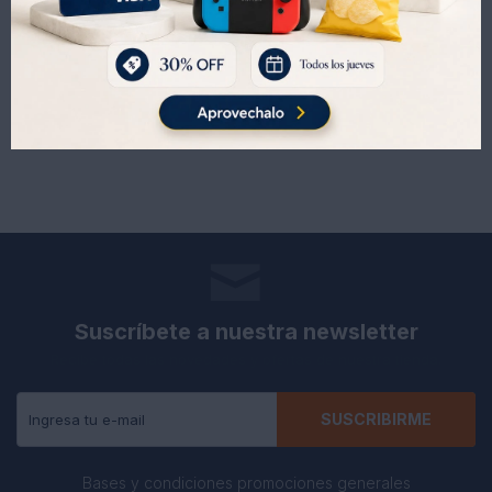
353
353
UYU
UYU
428
428
UYU
UYU
Suscríbete a nuestra newsletter
Recibe todas las novedades y ofertas de nuestra tienda.
SUSCRIBIRME
Bases y condiciones promociones generales