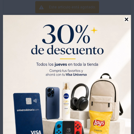
Este artículo está agotado.

Productos que te pueden interesar
Juego de Toallas para Baño Dohler 2 Piezas - CELESTE
Juego de Toallas para Baño Döhler Priori 2 Piezas - BLANCO
504
504
UYU
619
UYU
550
18
UYU
UYU