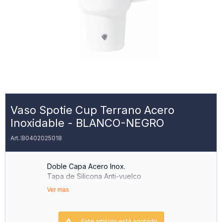
Vaso Spotie Cup Terrano Acero
Inoxidable - BLANCO-NEGRO
B0402025018
Doble Capa Acero Inox.
Tapa de Silicona Anti-vuelco
Sorbete Reutilizable
Ver mas
Base Antideslizante
Cuerpo Inferior para Porta Vasos Autos
Capacidad 946ML.
Este artículo está agotado.