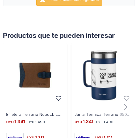
Altura 26,5CM.
Diámetro Superior 10CM.
Diámetro Base 7CM.
Productos que te pueden interesar
Billetera Terrano Nobuck con Presilla - MARRON
Jarra Térmica Terrano 650ML - AZUL
1.341
1.341
UYU
1.490
UYU
1.490
UYU
UYU
1.311
1.311
UYU
UYU