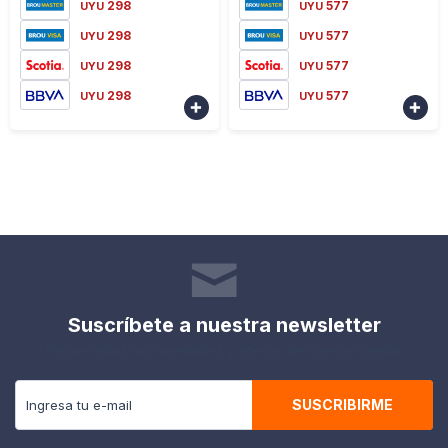
298
577
UYU
UYU
298
577
UYU
UYU
298
577
UYU
UYU
298
577
UYU
UYU


Suscríbete a nuestra newsletter
Recibe todas las novedades y ofertas de nuestra tienda.
SUSCRIBIRME