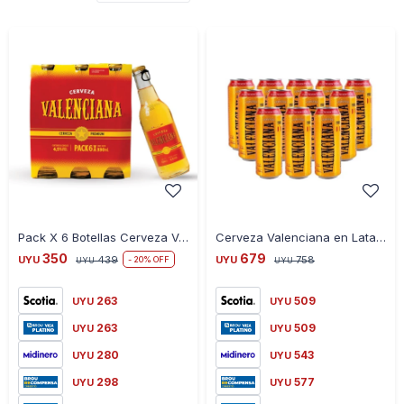
-
+
-
+
Pack X 6 Botellas Cerveza Valenciana 330 Ml
Cerveza Valenciana en Latas 12X 500 Ml
350
679
UYU
439
UYU
758
20
UYU
UYU
263
509
UYU
UYU
263
509
UYU
UYU
280
543
UYU
UYU
298
577
UYU
UYU