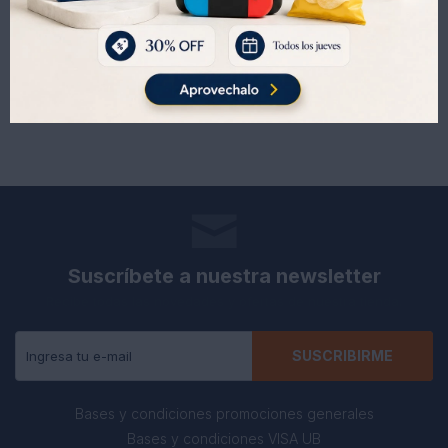
80
128
UYU
UYU
Suscríbete a nuestra newsletter
Recibe todas las novedades y ofertas de nuestra tienda.
SUSCRIBIRME
Bases y condiciones promociones generales
Bases y condiciones VISA UB