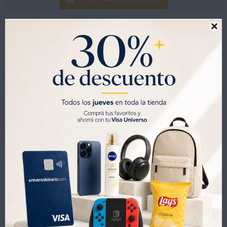

Productos que te pueden interesar
ACEITE NATURA 900 ML - AMARILLO
ACEITE NATURA 1.5 LT - AMARILLO
94
150
UYU
160
UYU
255
41
41
UYU
UYU
66
105
UYU
UYU