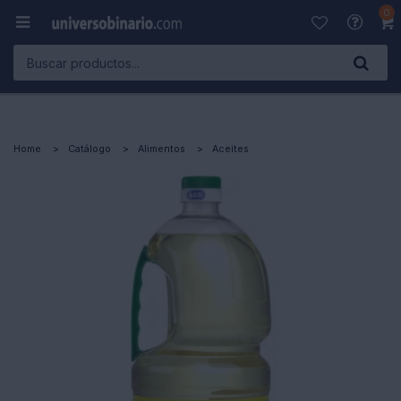
0

Home
Catálogo
Alimentos
Aceites