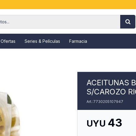
 Ofertas
Series & Películas
Farmacia
ACEITUNAS 
S/CAROZO RI
7730205107947
43
UYU