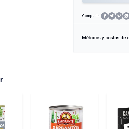




Métodos y costos de 
r