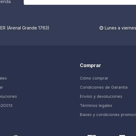
ienda.
R (Arenal Grande 1763)
Lunes a viernes

Comprar
ales
Cómo comprar
ar
Condiciones de Garantía
oluciones
Envíos y devoluciones
520013
Términos legales
Bases y condiciones promoc