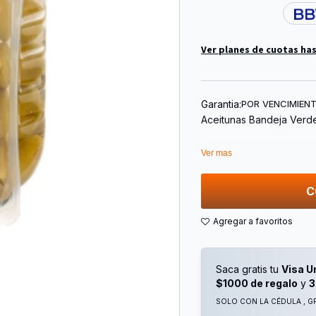
Ver planes de cuotas has
Garantia:
POR VENCIMIEN
Aceitunas Bandeja Verde
Ver mas
C
Saca gratis tu
Visa U
$1000 de regalo
y
3
SOLO CON LA CÉDULA , GR