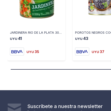
JARDINERA RIO DE LA PLATA 300 GR
41
43
UYU
UYU
35
37
UYU
UYU
Suscríbete a nuestra newsletter