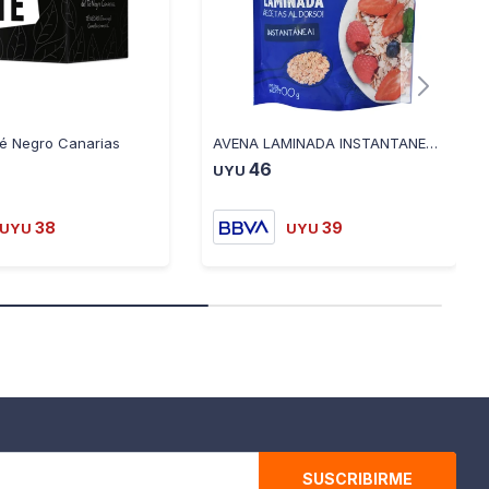
Té Negro Canarias
AVENA LAMINADA INSTANTANEA RIO DE LA PLATA 400 GR
46
UYU
38
39
UYU
UYU
SUSCRIBIRME