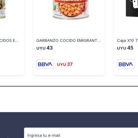
POROTOS NEGROS COCIDOS EMIGRANTE EN LATA 300G
GARBANZO COCIDO EMIGRANTE EN LATA 300G
Caja X10 
43
45
UYU
UYU
37
UYU