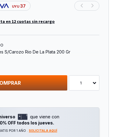
37
UYU
ta en 12 cuotas sin recargo
TO
s S/Carozo Rio De La Plata 200 Gr
OMPRAR
1
niverso
que viene con
0% OFF todos los jueves.
ATIS POR 1 AÑO .
SOLICITALA AQUÍ