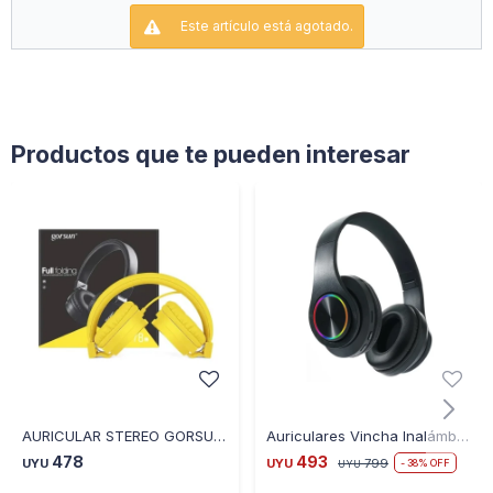
Este artículo está agotado.
Productos que te pueden interesar
AURICULAR STEREO GORSUN 778 CABLE DE 120CM AMARILLO
Auriculares Vincha Inalámbricos Bluetooth con Luces Led
478
493
UYU
UYU
799
38
UYU