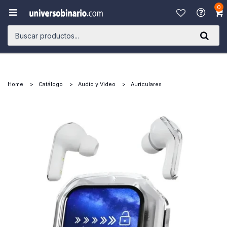
0

Home
Catálogo
Audio y Video
Auriculares