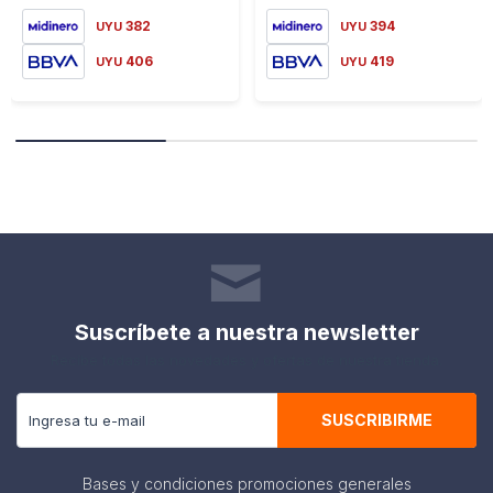
382
394
UYU
UYU
406
419
UYU
UYU
Suscríbete a nuestra newsletter
Recibe todas las novedades y ofertas de nuestra tienda.
SUSCRIBIRME
Bases y condiciones promociones generales