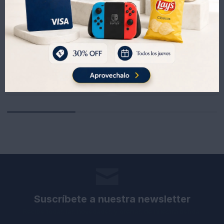
Juego de Encastre Dolu Mega Blocks Tren 45 Piezas
Juego de Encastre Dolu Mega Block Unicornio 45 Piezas
1.182
1.182
UYU
1.351
UYU
1.351
UYU
UYU
827
827
UYU
UYU
1.005
1.005
UYU
UYU
Suscríbete a nuestra newsletter
Recibe todas las novedades y ofertas de nuestra tienda.