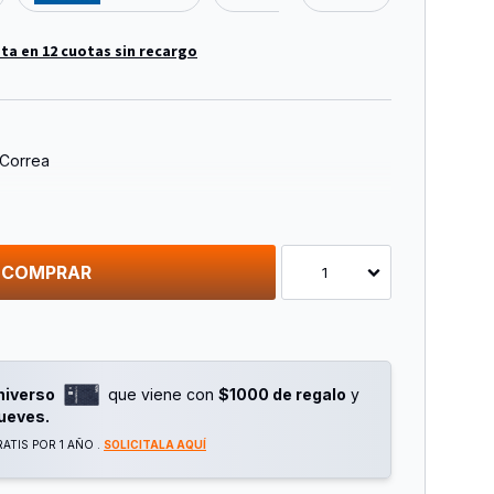
ta en 12 cuotas sin recargo
 Correa
illos
COMPRAR
1
cm.
niverso
que viene con
$1000 de regalo
y
jueves.
ATIS POR 1 AÑO .
SOLICITALA AQUÍ