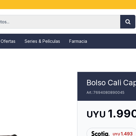
 Ofertas
Series & Películas
Farmacia
Bolso Cali Ca
7694080890045
1.99
UYU
1.493
UYU