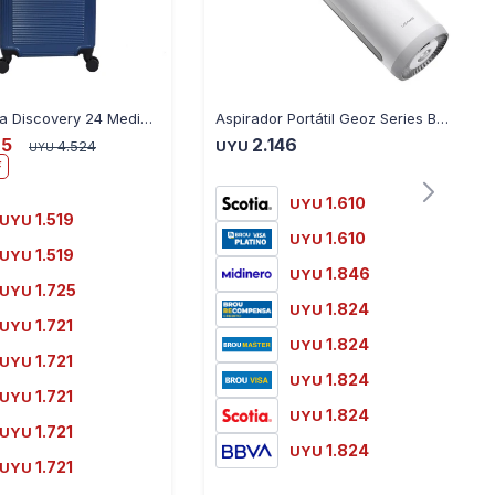
Valija Rígida Discovery 24 Mediana - AZUL
Aspirador Portátil Geoz Series Blanco - BLANCO
25
2.146
4.524
UYU
UYU
1.610
UYU
1.519
UYU
1.610
UYU
1.519
UYU
1.846
UYU
1.725
UYU
1.824
UYU
1.721
UYU
1.824
UYU
1.721
UYU
1.824
UYU
1.721
UYU
1.824
UYU
1.721
UYU
1.824
UYU
1.721
UYU