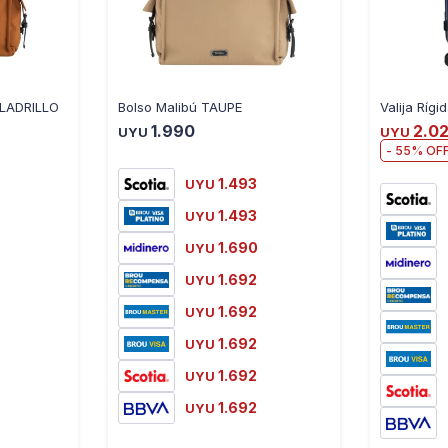
LADRILLO
Bolso Malibú TAUPE
1.990
2.0
UYU
UYU
55
1.493
UYU
1.493
UYU
1.690
UYU
1.692
UYU
1.692
UYU
1.692
UYU
1.692
UYU
1.692
UYU