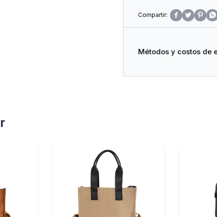




Métodos y costos de 
r