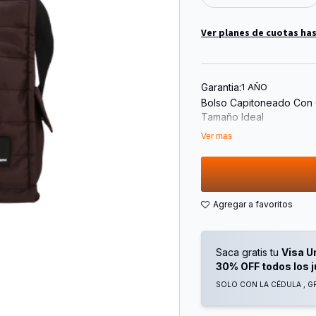
Ver planes de cuotas has
Garantia:
1 AÑO
Bolso Capitoneado Con
Tamaño Ideal
Bolsillos Laterales
Ver mas
Interior Forrado Con Bols
Medidas:
Alto: 32cm
Ancho: 30cm
Fuelle (Profundidad): 14
Saca gratis tu
Visa U
30% OFF todos los 
SOLO CON LA CÉDULA , GR