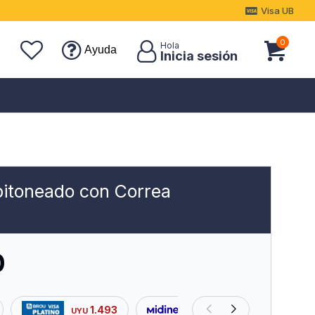
Visa UB
0
Ayuda
pitoneado con Correa
0
1.493
1.690
UYU
UYU