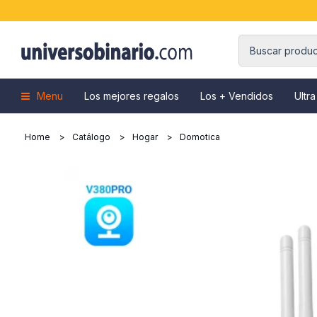
Menu
Los mejores regalos
Los + Vendidos
Ultra
Home
Catálogo
Hogar
Domotica