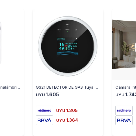
Sensor de Movimiento Inalámbrico Tuya SM-G30-PIR
GS21 DETECTOR DE GAS Tuya Smart WIFI - BLANCO
1.605
1.74
UYU
UYU
1.305
UYU
1.364
UYU