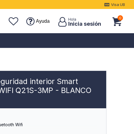
Visa UB
0
Ayuda
uridad interior Smart
IFI Q21S-3MP - BLANCO
uetooth Wifi