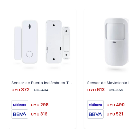
Sensor de Puerta Inalámbrico Tuya Smart SM-G30-DS
372
613
UYU
404
UYU
659
UYU
UYU
298
490
UYU
UYU
316
521
UYU
UYU