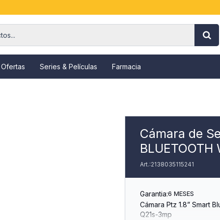
 Ofertas
Series & Películas
Farmacia
Cámara de Seg
BLUETOOTH W
2138035115241
Garantia:
6 MESES
Cámara Ptz 1.8” Smart Bl
Q21s-3mp