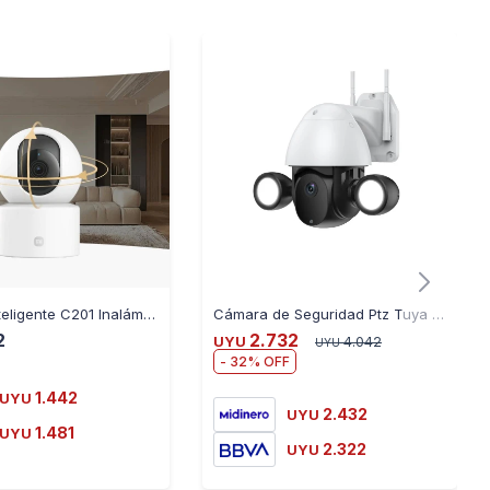
Cámara Inteligente C201 Inalámbrica 360° 1080p Visión Noct.
Cámara de Seguridad Ptz Tuya Smart Wifi SM-C38A
2
2.732
UYU
4.042
UYU
32
1.442
UYU
2.432
UYU
1.481
UYU
2.322
UYU