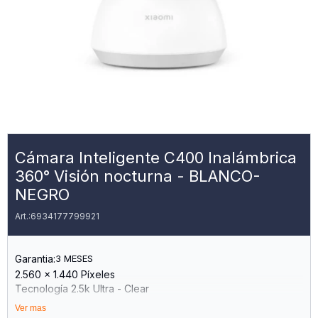
Cámara Inteligente C400 Inalámbrica
360° Visión nocturna - BLANCO-
NEGRO
6934177799921
Garantia:
3 MESES
2.560 × 1.440 Píxeles
Tecnología 2.5k Ultra - Clear
Visión Nocturna Infrarroja De 940 Nm
Ver mas
Rotación Del Cuerpo En 360° Horizontal Y 106° Vertical