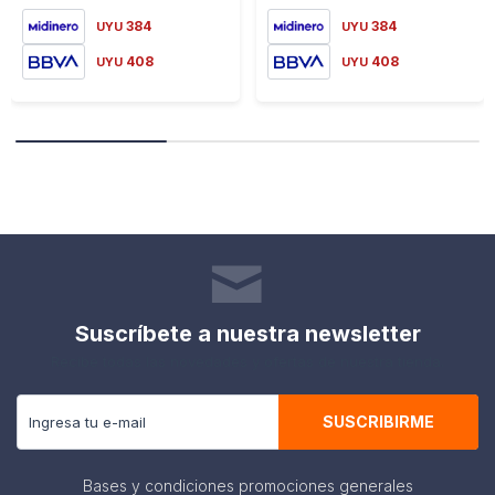
384
384
UYU
UYU
408
408
UYU
UYU
Suscríbete a nuestra newsletter
Recibe todas las novedades y ofertas de nuestra tienda.
SUSCRIBIRME
Bases y condiciones promociones generales