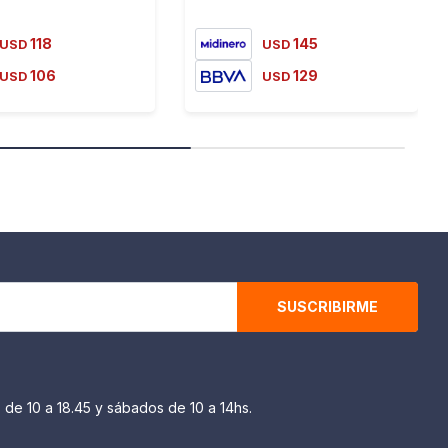
118
145
USD
USD
106
129
USD
USD
SUSCRIBIRME
 de 10 a 18.45 y sábados de 10 a 14hs.