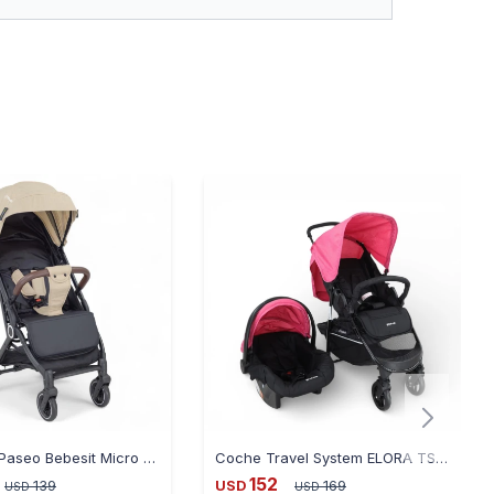
Coche de Paseo Bebesit Micro JCX6 25KG - BEIGE
Coche Travel System ELORA TS + Baby Silla Bebesit - ROSADO
152
139
USD
169
USD
USD