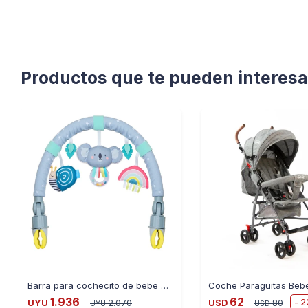
Productos que te pueden interesa
Barra para cochecito de bebe entretenedora Koala T12625
1.936
62
2
UYU
2.070
USD
80
UYU
USD