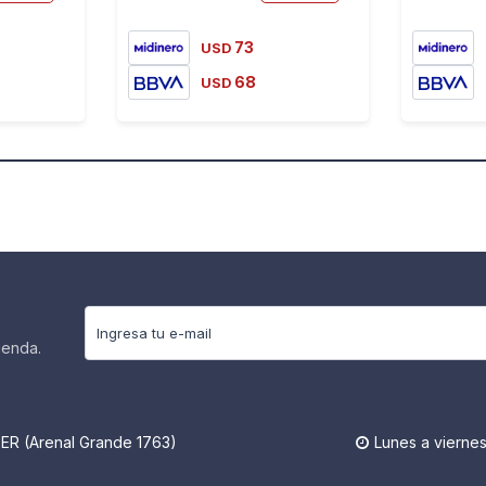
73
USD
68
USD
ienda.
R (Arenal Grande 1763)
Lunes a viernes
