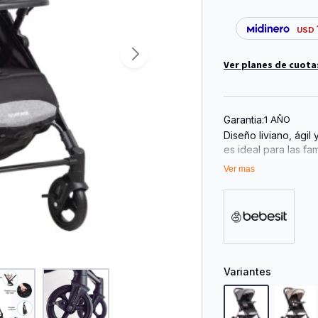
USD
Ver planes de cuota
Garantia:
1 AÑO
Diseño liviano, ági
es ideal para las fa
paseos diarios. Dis
Ver mas
acompaña a tu pequ
kilos de peso. Princ
con correa: ajuste 
Cambio de manillar: 
preferencia. - Cint
paseo. - Ruedas de a
Ruedas delanteras 
Variantes
cuando lo necesite.
guardarlo o transpor
capacidad máxima de 