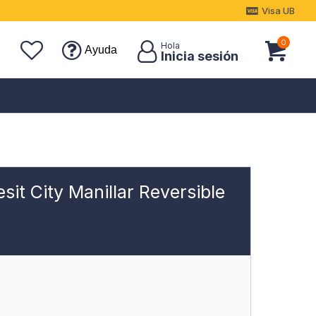
Visa UB
0
Ayuda
it City Manillar Reversible