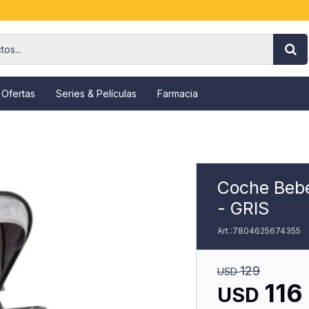
 Ofertas
Series & Películas
Farmacia
Coche Bebes
- GRIS
7804625674355
129
USD
116
USD