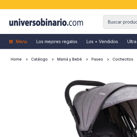
Menu
Los mejores regalos
Los + Vendidos
Ultra
Home
Catálogo
Mamá y Bebé
Paseo
Cochecitos