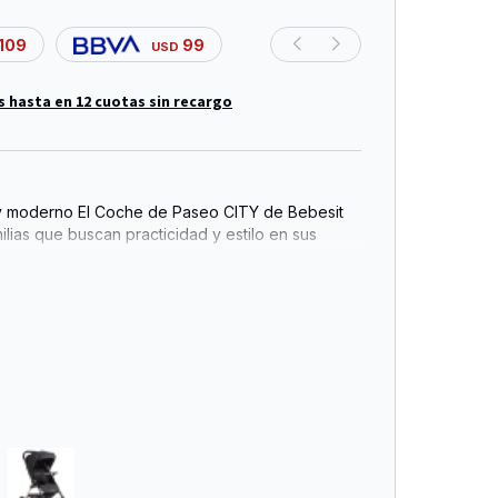
109
99
USD
s hasta en 12 cuotas sin recargo
l y moderno El Coche de Paseo CITY de Bebesit
milias que buscan practicidad y estilo en sus
eñado para ser compacto y fácil de usar,
eño desde el nacimiento hasta los 3 años o 22
ipales características: - Posiciones de reclinado
el respaldo para el máximo confort de su bebé. -
para alternar la dirección del coche según su
urón de 5 puntas: garantizando seguridad en cada
lto tráfico: perfectas para cualquier superficie. -
con frenos: asegurá el coche rápidamente
 - Plegado a una mano: ultra práctico para
tarlo. - Canasto portaobjetos: con una
1 kg, ideal para llevar lo esencial. Edad