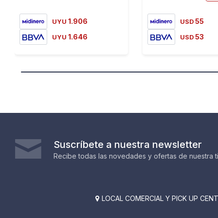
1.906
55
UYU
USD
1.646
53
UYU
USD
Suscríbete a nuestra newsletter
Recibe todas las novedades y ofertas de nuestra t
LOCAL COMERCIAL Y PICK UP CENTE
