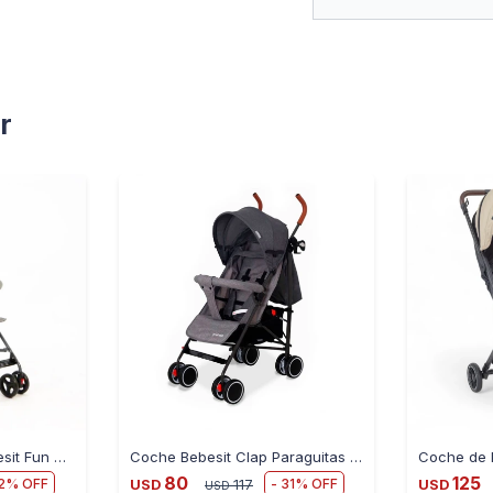
r
Coche Paraguitas Bebesit Fun G310 8 Ruedas - GRIS
Coche Bebesit Clap Paraguitas Ultraliviano - GRIS
80
125
2
31
USD
117
USD
USD