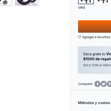
recomendada: Apto 
asegurando comodid
GRIS
crecimiento. Dimensi
Profundidad: 72 cm 
cm Peso: 6,5 kg Con
sin complicaciones y
diseño que solo Beb
Saca gratis tu
Vi
$1000 de regal
SOLO CON LA CÉDULA


Métodos y costos