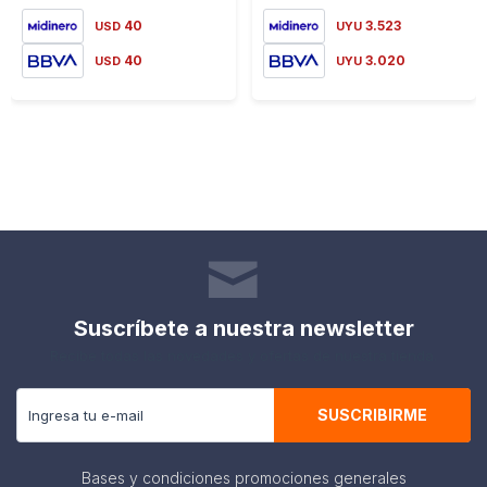
40
3.523
USD
UYU
40
3.020
USD
UYU
Suscríbete a nuestra newsletter
Recibe todas las novedades y ofertas de nuestra tienda.
SUSCRIBIRME
Bases y condiciones promociones generales