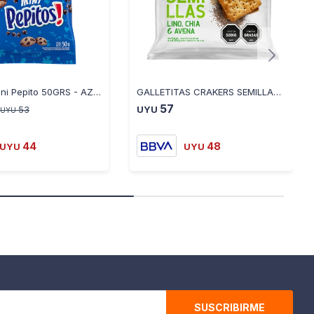
Galletas Mini Pepito 50GRS - AZUL
GALLETITAS CRAKERS SEMILLAS LINO CHIA AVENA RIO DE LA PLATA
57
53
UYU
UYU
44
48
UYU
UYU
SUSCRIBIRME