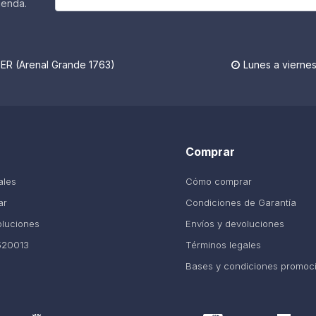
ienda.
R (Arenal Grande 1763)
Lunes a viernes

Comprar
ales
Cómo comprar
ar
Condiciones de Garantía
oluciones
Envíos y devoluciones
520013
Términos legales
Bases y condiciones promoc