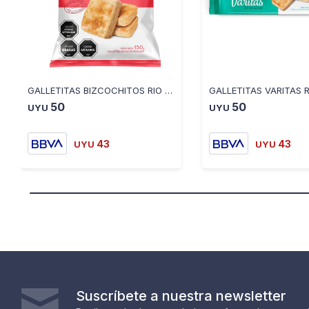
GALLETITAS BIZCOCHITOS RIO DE LA PLATA 150 GR
50
50
UYU
UYU
43
43
UYU
UYU
Suscríbete a nuestra newsletter