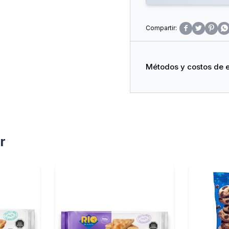




Métodos y costos de 
r