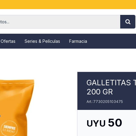
 Ofertas
Series & Películas
Farmacia
GALLETITAS 
200 GR
7730205103475
50
UYU