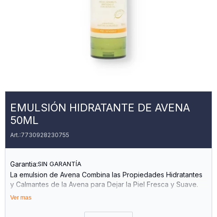
EMULSIÓN HIDRATANTE DE AVENA
50ML
7730928230755
Garantia:
SIN GARANTÍA
La emulsion de Avena Combina las Propiedades Hidratantes
y Calmantes de la Avena para Dejar la Piel Fresca y Suave.
su Fórmula Está Diseñada Especialmente para Pieles
Ver mas
Sensibles, Ayudando a Limpiar sin Resecar Ni Causar
Irritación.