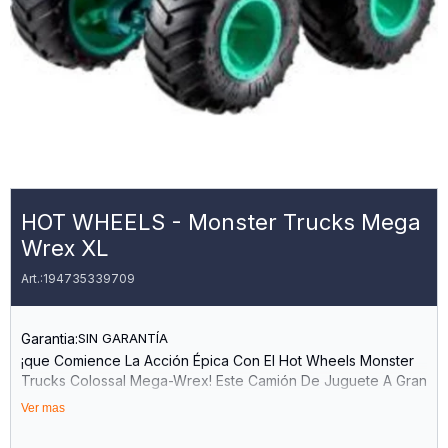
HOT WHEELS - Monster Trucks Mega
Wrex XL
194735339709
Garantia:
SIN GARANTÍA
¡que Comience La Acción Épica Con El Hot Wheels Monster
Trucks Colossal Mega-Wrex! Este Camión De Juguete A Gran
Escala Reproduce Con Detalle Y Personalidad Al Monster
Ver mas
Truck Favorito De Los Niños, Conocido Por Monster Trucks
Live O La Serie De Youtube Kids. Recrea Tus Momentos