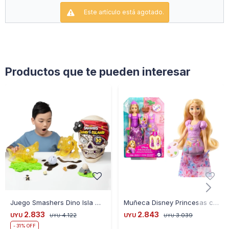
Favoritos De Los Programas O Inventa Tus Propias
Este artículo está agotado.
Aventuras. Con Sus Gráficos Detallados Y Ruedas Gigantes,
El Hot Wheels Monster Trucks Colossal Mega-Wrex Es Una
Maravilla. Los Colores Y La Decoración Pueden Variar.
Productos que te pueden interesar
Juego Smashers Dino Isla Calavera 30 Sorpresas 7488
Muñeca Disney Princesas con Mascota y Accesorios - RAPUNZEL
2.833
2.843
UYU
4.122
UYU
3.039
UYU
UYU
31