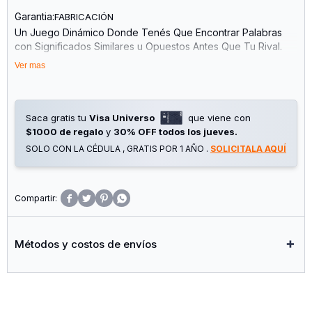
Garantia:
FABRICACIÓN
Un Juego Dinámico Donde Tenés Que Encontrar Palabras
con Significados Similares u Opuestos Antes Que Tu Rival.
atención, Velocidad y Estrategia en Cada Jugada.
Ver mas
¿cómo se Juega?
los Jugadores Compiten al Mismo Tiempo Buscando
Coincidencias Entre Palabras.
cuando Detectás una Coincidencia… ¡Gritá Chin! y Tu Rival se
Saca gratis tu
Visa Universo
que viene con
Lleva las Cartas.
$1000 de regalo
y
30% OFF todos los jueves.
gana Quien se Quede sin Cartas Primero.
SOLO CON LA CÉDULA , GRATIS POR 1 AÑO .
SOLICITALA AQUÍ
¿por Qué Elegirlo?
amplía Vocabulario y Comprensión.
desarrolla la Agilidad Mental.
mejora la Atención y la Memoria.




estimula la Flexibilidad y la Toma de Decisiones.
lo Hace úNico Porque… Podés Jugar en Modo Competitivo o
Cooperativo.
Métodos y costos de envíos
cantidad de Jugadores: 2
INCLUYE: 48 Cartas con Palabras Escritas en Imprenta
Minúscula.
objetivo: Ser el Primer Jugador en Quedarse sin Cartas,
Formando Combinaciones de Palabras con Significados