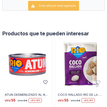
Este artículo está agotado.
Productos que te pueden interesar
ATUN DESMENUZADO AL NATURAL RIO DE LA PLATA 170 GR
COCO RALLADO RIO DE LA PLATA 100 GR
55
55
UYU
94
UYU
94
41
41
UYU
UYU