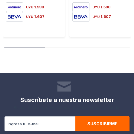
1.590
1.590
UYU
UYU
1.607
1.607
UYU
UYU
Suscríbete a nuestra newsletter
Recibe todas las novedades y ofertas de nuestra tienda.
SUSCRIBIRME