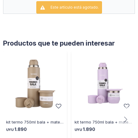
Este artículo está agotado.
Productos que te pueden interesar
kit termo 750ml bala + mate sicilia arena
kit termo 750ml bala + mate flap lila
1.890
1.890
UYU
UYU