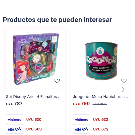
Productos que te pueden interesar
Set Disney Ariel 4 Esmaltes +Gloss +Lip +Sombra +Vincha
Juego de Mesa Habichuelas ESCONDI2
787
790
UYU
UYU
858
UYU
630
632
UYU
UYU
669
672
UYU
UYU