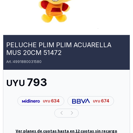
PELUCHE PLIM PLIM ACUARELLA
MUS 20CM 51472
4991880031580
793
UYU
634
674
UYU
UYU
Ver planes de cuotas hasta en 12 cuotas sin recargo