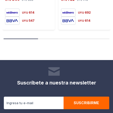
614
692
UYU
UYU
547
614
UYU
UYU
Suscríbete a nuestra newsletter
Recibe todas las novedades y ofertas de nuestra tienda.
SUSCRIBIRME