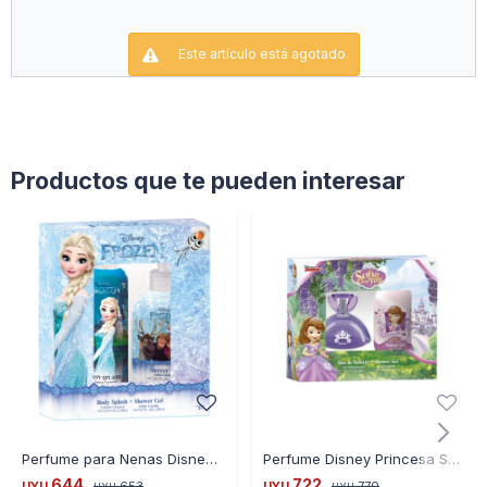
Este artículo está agotado.
Productos que te pueden interesar
Perfume para Nenas Disney Frozen B Splash + Shower Gel
Perfume Disney Princesa Sofia 60 Ml + Gel de Ducha
644
722
UYU
653
UYU
770
UYU
UYU