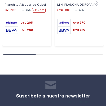
Planchita Alisador de Cabello Nova Sx 8006 Potencia de 45 W
MINI PLANCHA DE ROPA PORTATIL
235
300
UYU
308
UYU
349
23
UYU
UYU
205
270
UYU
UYU
200
255
UYU
UYU
Suscríbete a nuestra newsletter
Recibe todas las novedades y ofertas de nuestra tienda.