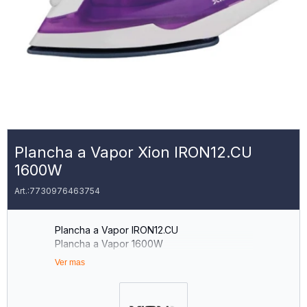
Plancha a Vapor Xion IRON12.CU
1600W
7730976463754
Plancha a Vapor IRON12.CU
Plancha a Vapor 1600W
Potencia 1600W - Placa Antiadherente
Ver mas
Temperatura Ajustable - Función Vapor
Vertical
Función Planchado en Seco, Spray y Vapor