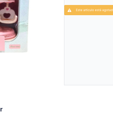
Dreamy de Coneja con A
Este artículo está agotad
r