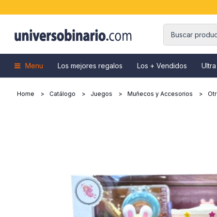
Menu
Los mejores regalos
Los + Vendidos
Ultra
Home
Catálogo
Juegos
Muñecos y Accesorios
Ot