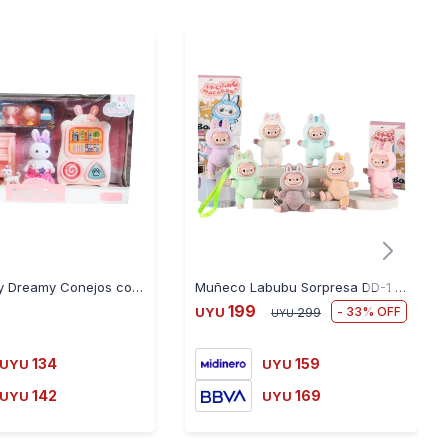
Playset Bay Dreamy Conejos con Accesorios Clases
Muñeco Labubu Sorpresa DD-1 Mediano
199
33
UYU
299
UYU
134
159
UYU
UYU
142
169
UYU
UYU