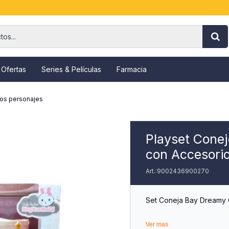
 Ofertas
Series & Películas
Farmacia
ros personajes
Playset Cone
con Accesori
9002436900270
Set Coneja Bay Dreamy 
Disfruta de Hacer Volar
Ver mas