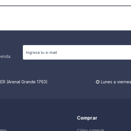
ienda.
R (Arenal Grande 1763)
Lunes a viernes

Comprar
ales
Cómo comprar