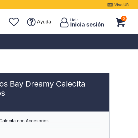
Visa UB
0
Ayuda
jos Bay Dreamy Calecita
os
Calecita con Accesorios
 Tu Imaginacion con Este Hermoso Ser de Bay