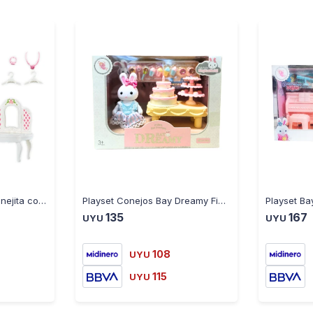
Playset Bay Dreamy Conejita con Tocador y Accesorios
Playset Conejos Bay Dreamy Fiesta de Cumpleaños
135
167
UYU
UYU
108
UYU
115
UYU