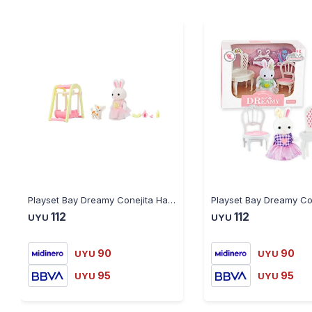
Playset Bay Dreamy Conejita Hamaca con Accesorios
112
112
UYU
UYU
90
90
UYU
UYU
95
95
UYU
UYU