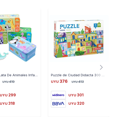
Puzzle En Lata De Animales Infantil - ANIMALES-GRANJA
Puzzle de Ciudad Didacta 300 Piezas
376
419
UYU
413
UYU
UYU
299
301
UYU
UYU
318
320
UYU
UYU