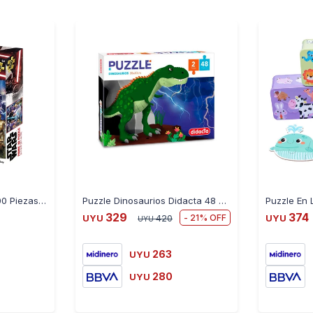
Puzzle Star Wars 3D 500 Piezas 32637
Puzzle Dinosaurios Didacta 48 piezas x2
329
374
21
UYU
420
UYU
UYU
263
UYU
280
UYU