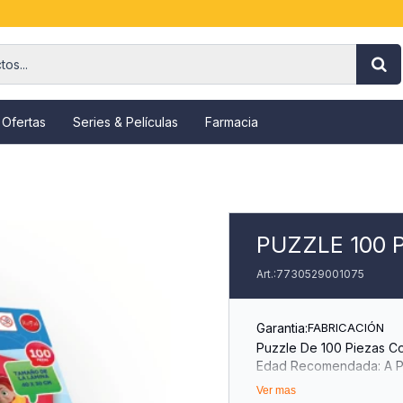
 Ofertas
Series & Películas
Farmacia
PUZZLE 100 
7730529001075
Garantia:
FABRICACIÓN
Puzzle De 100 Piezas Co
Edad Recomendada: A Pa
Ver mas