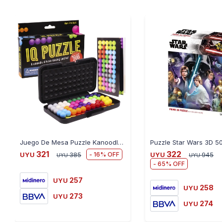
Juego De Mesa Puzzle Kanoodle 2d Y 3d
321
322
16
UYU
385
UYU
945
UYU
UYU
65
257
UYU
258
UYU
273
UYU
274
UYU