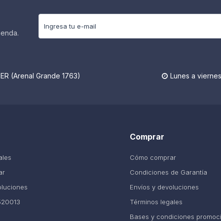
ienda.
R (Arenal Grande 1763)
Lunes a viernes

Comprar
ales
Cómo comprar
ar
Condiciones de Garantía
oluciones
Envíos y devoluciones
520013
Términos legales
Bases y condiciones promoc