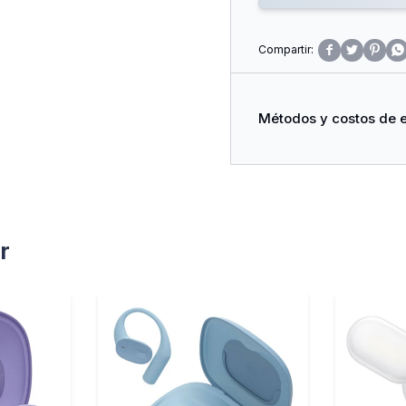




Métodos y costos de 
r