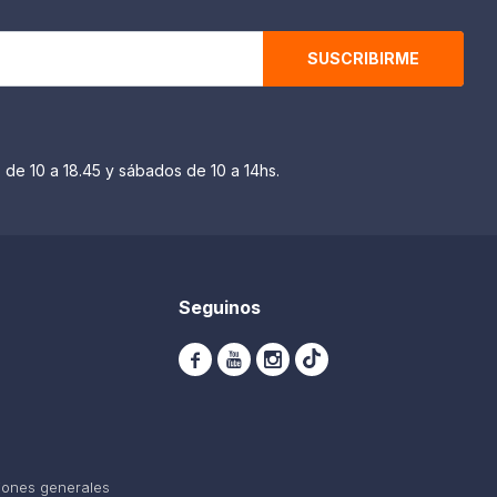
SUSCRIBIRME
 de 10 a 18.45 y sábados de 10 a 14hs.
Seguinos



iones generales