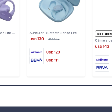
Auricular Bluetooth Sense Lite Open Sound - Violeta - JBLSEN - VIOLETA
Auricular Bluetooth Sense Lite Open Sound - Azul - JBLSENSEL - AZUL
No disponi
130
USD
137
USD
143
USD
123
USD
111
USD