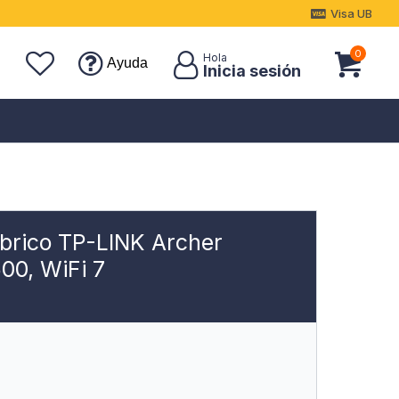
Visa UB
0
Ayuda
brico TP-LINK Archer
00, WiFi 7