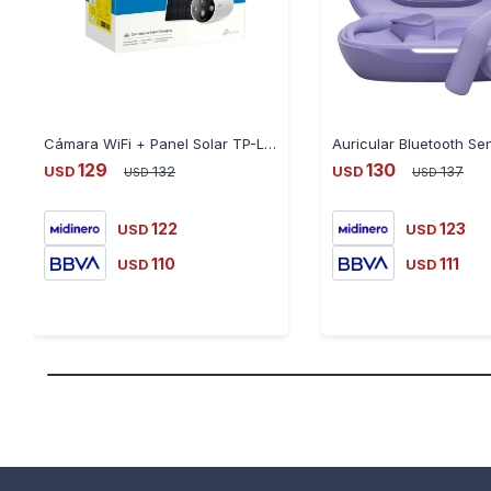
Cámara WiFi + Panel Solar TP-LINK Tapo C425 KIT-QHD Exterior
129
130
USD
132
USD
137
USD
USD
122
123
USD
USD
110
111
USD
USD