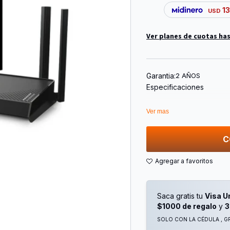
13
USD
Ver planes de cuotas has
Garantia:
2 AÑOS
Especificaciones
Marca: Tp-Link
Ver mas
Modelo: Archer Be220
Tipo: Router Wifi Dual B
Ancho De Banda: 688 M
C
Frecuencias: 2.4 Y 5ghz
Antenas: 4 Externas
Puertos: 4 Puertos Ether
1 Wan/Lan Gigabit
3 Lan Gigabit
Saca gratis tu
Visa U
$1000 de regalo
y
3
SOLO CON LA CÉDULA , GR