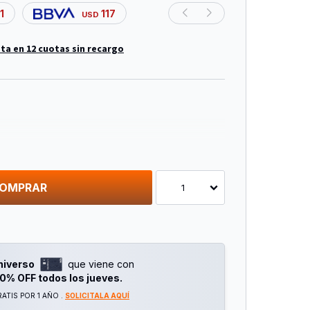
1
117
USD
ta en 12 cuotas sin recargo
and
bps En 2.4ghz Y 2882 Mbps En 5ghz
OMPRAR
1
net:
niverso
que viene con
0% OFF todos los jueves.
ATIS POR 1 AÑO .
SOLICITALA AQUÍ