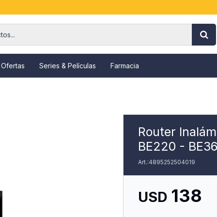
 Ofertas
Series & Películas
Farmacia
Router Inalám
BE220 - BE36
4895252504019
138
USD