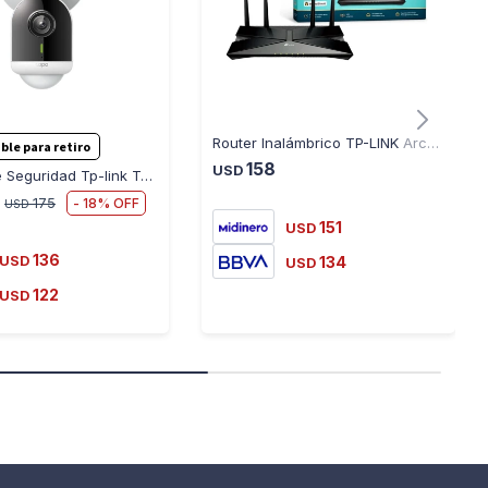
Router Inalámbrico TP-LINK Archer AX53HP - AX3000, WiFi 6
ble para retiro
158
USD
Cámara de Seguridad Tp-link Tapo C720 Exterior Visión Nocturna 2K Reflector
18
175
USD
151
USD
136
USD
134
USD
122
USD