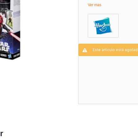
Ver mas
Este artículo está agotad
r