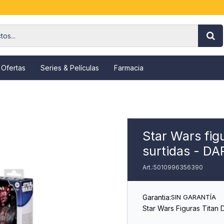
 Ofertas
Series & Películas
Farmacia
Star Wars fig
surtidas - D
5010996356390
Garantia:
SIN GARANTÍA
Star Wars Figuras Titan 