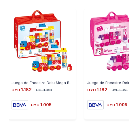
Juego de Encastre Dolu Mega Blocks Tren 45 Piezas
1.182
1.182
UYU
1.351
UYU
1.351
UYU
UYU
1.005
1.005
UYU
UYU