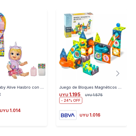
Muñeca Baby Alive Hasbro con Accesorios - GATO
Juego de Bloques Magnéticos 66 Piezas
3
1.195
UYU
1.575
UYU
24
1.014
UYU
1.016
UYU