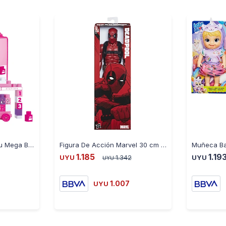
Juego de Encastre Dolu Mega Block Unicornio 45 Piezas
Figura De Acción Marvel 30 cm Deadpool
1.185
1.19
UYU
1.342
UYU
UYU
1.007
UYU