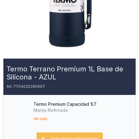
Termo Terrano Premium 1L Base de
Silicona - AZUL
7704020280697
Termo Premium Capacidad 1LT.
Manija Refirzada
Doble Capa Acero Inox.
Ver mas
Tapa Rosca
Tapón Cebador Repuesto Incluído.
2 Año de Garantía.
Este artículo está agotado.