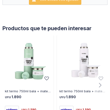
Altura 30 cm
Diámetro 9 cm
Productos que te pueden interesar
kit termo 750ml bala + mate verde agua
kit termo 750ml bala + mate flap blanco
1.890
1.890
UYU
UYU
1.590
1.590
UYU
UYU