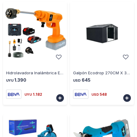
-
+
-
+
Hidrolavadora Inalámbrica Ecodrop Max 2 Baterías
Galpón Ecodrop 270CM X 311CM X 214CM 8.3M2
1.390
645
UYU
USD
1.182
548
UYU
USD

