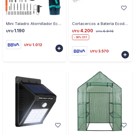
-
+
-
+
Mini Taladro Atornillador Ecodrop 10MM 12V
Cortacercos a Batería Ecodrop 21V
1.190
4.200
UYU
UYU
6.946
UYU
39
1.012
UYU

3.570
UYU
