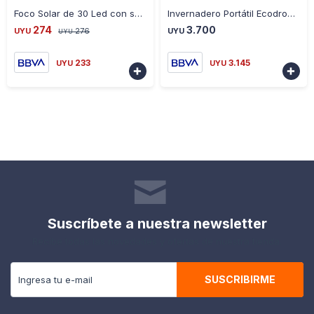
-
+
-
+
Foco Solar de 30 Led con sensor de movimiento
Invernadero Portátil Ecodrop 1,43 X 0,73 X1,90 Mts
274
3.700
UYU
276
UYU
UYU
233
3.145
UYU
UYU


Suscríbete a nuestra newsletter
Recibe todas las novedades y ofertas de nuestra tienda.
SUSCRIBIRME