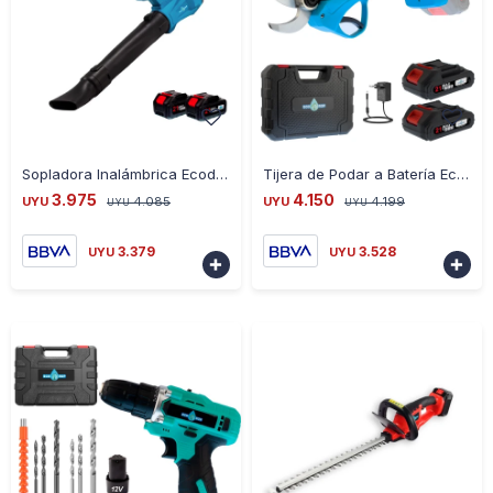
-
+
-
+
Sopladora Inalámbrica Ecodrop a Batería 2800W 21V
Tijera de Podar a Batería Ecodrop 21V Brushless 32MM
3.975
4.150
UYU
4.085
UYU
4.199
UYU
UYU
3.379
3.528
UYU
UYU

