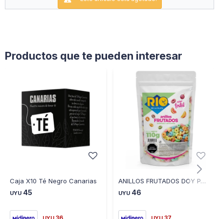
Productos que te pueden interesar
Caja X10 Té Negro Canarias
ANILLOS FRUTADOS DOY PACK RIO DE LA PLATA 110 GR
45
46
UYU
UYU
36
37
UYU
UYU