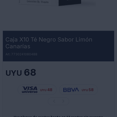
Caja X10 Té Negro Sabor Limón
Canarias
7730241080488
68
UYU
48
58
UYU
UYU
Ver planes de cuotas hasta en 12 cuotas sin recargo