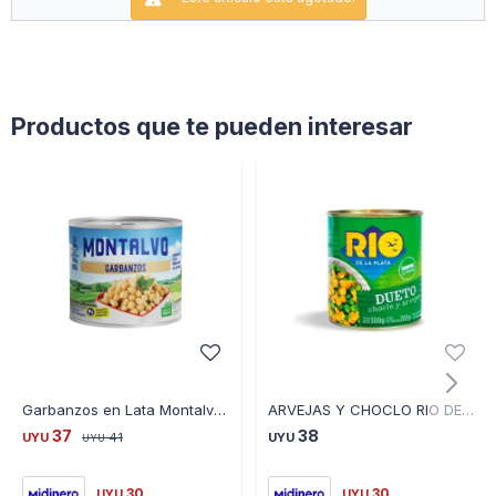
Productos que te pueden interesar
Garbanzos en Lata Montalvo 300 Grs
ARVEJAS Y CHOCLO RIO DE LA PLATA 300 GR
37
38
UYU
41
UYU
UYU
30
30
UYU
UYU