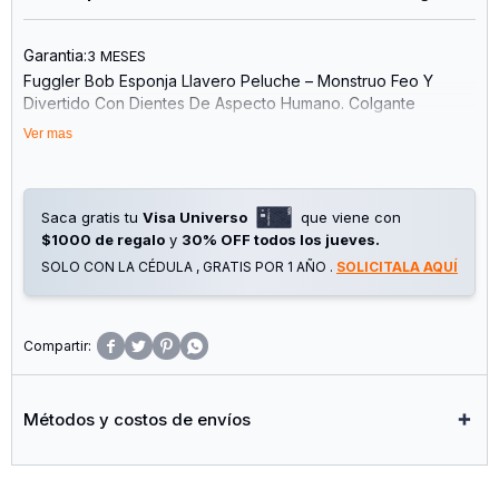
Garantia:
3 MESES
Fuggler Bob Esponja Llavero Peluche – Monstruo Feo Y
Divertido Con Dientes De Aspecto Humano. Colgante
Coleccionable Para Bolsas, Niños, Adolescentes Y Fans De
Ver mas
Peluches Raros. Edad: 4 Años En Adelante.surtidos variados
Saca gratis tu
Visa Universo
que viene con
$1000 de regalo
y
30% OFF todos los jueves.
SOLO CON LA CÉDULA , GRATIS POR 1 AÑO .
SOLICITALA AQUÍ




Métodos y costos de envíos