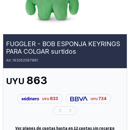
FUGGLER - BOB ESPONJA KEYRINGS
PARA COLGAR surtidos
193052087881
863
UYU
833
734
UYU
UYU
Ver planes de cuotas hasta en 12 cuotas sin recargo