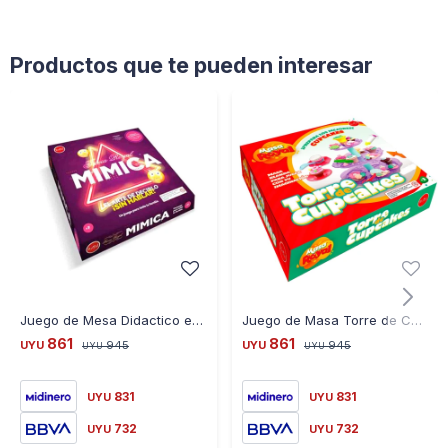
Productos que te pueden interesar
Juego de Mesa Didactico e interactivo Mimica Trivia Royal
Juego de Masa Torre de Cupcakes Royal
861
861
UYU
945
UYU
945
UYU
UYU
831
831
UYU
UYU
732
732
UYU
UYU