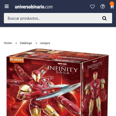
0

Home
Catálogo
Juegos