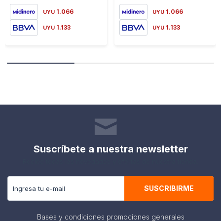
1.066
1.066
UYU
UYU
1.133
1.133
UYU
UYU
Suscríbete a nuestra newsletter
Recibe todas las novedades y ofertas de nuestra tienda.
SUSCRIBIRME
Bases y condiciones promociones generales