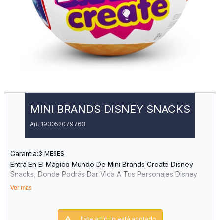
MINI BRANDS DISNEY SNACKS
193052079763
Garantia:
3 MESES
Entrá En El Mágico Mundo De Mini Brands Create Disney
Snacks, Donde Podrás Dar Vida A Tus Personajes Disney
Favoritos En Forma De Snacks En Miniatura. Este
Ver mas
Coleccionable Es Imprescindible Para Cualquier Amante De
Disney O De Los Minis Que Quiera Añadir Un Poco De Magia
Disney A Su Colección Mini Brands. Edad: 3 Años En
Este artículo está agotado.