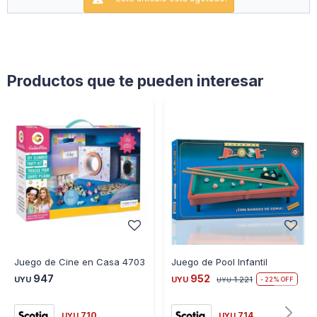
Adelante.
Productos que te pueden interesar
Juego de Cine en Casa 4703
Juego de Pool Infantil
947
952
UYU
UYU
1.221
22
UYU
710
714
UYU
UYU