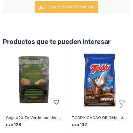
Este artículo está agotado.
Productos que te pueden interesar
Caja X20 Té Verde con Jengibre Sabor Limon Canarias 40GR
TODDY CACAO ORIGINAL 360 GR
128
132
UYU
UYU