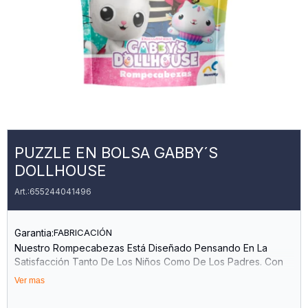
PUZZLE EN BOLSA GABBY´S
DOLLHOUSE
655244041496
Garantia:
FABRICACIÓN
Nuestro Rompecabezas Está Diseñado Pensando En La
Satisfacción Tanto De Los Niños Como De Los Padres. Con
24 Piezas De Alta Calidad, Este Juego Desafía A Los Niños A
Ver mas
Resolver El Enigma Mientras Desarrollan Habilidades
Cognitivas Y De Resolución De Problemas. Además, El