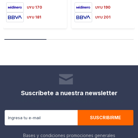
170
190
UYU
UYU
181
201
UYU
UYU
Suscríbete a nuestra newsletter
Recibe todas las novedades y ofertas de nuestra tienda.
SUSCRIBIRME
Bases y condiciones promociones generales