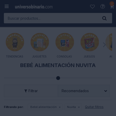
0

TENDENCIAS
JUGUETES
CONSOLAS
JUEGOS
AUD
BEBÉ ALIMENTACIÓN NUVITA
Recomendados
Quitar filtros
Filtrando por:
Bebé alimentación
Nuvita