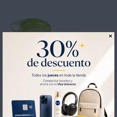

-
+
Plato Nuvita Easy Eating con Anillo de Agarre - VERDE
269
UYU
299
UYU
188
UYU
229
UYU
