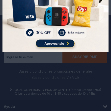
Suscríbete a nuestra newsletter
Recibe todas las novedades y ofertas de nuestra tienda.
SUSCRIBIRME
Bases y condiciones promociones generales
Bases y condiciones VISA UB
LOCAL COMERCIAL Y PICK UP CENTER (Arenal Grande 1763)

Lunes a viernes de 10 a 18.45 y sábados de 10 a 14hs.

Ayuda