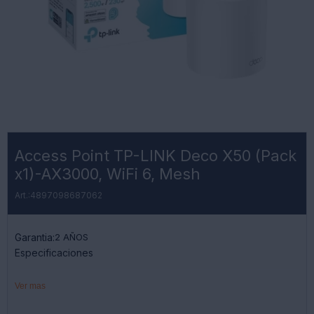
Access Point TP-LINK Deco X50 (Pack
x1)-AX3000, WiFi 6, Mesh
4897098687062
Garantia:
2 AÑOS
Especificaciones
Marca: Tp-Link
Ver mas
Modelo: Deco X50 (Pack X1)
Tipo: Access Point Deco Dual Band Mesh