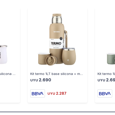
Kit Termo 1LT base de silicona + Mate Tradicional blanco
Kit termo 1LT base silicona + mate con tapa arena
2.690
2.6
UYU
UYU
2.287
UYU