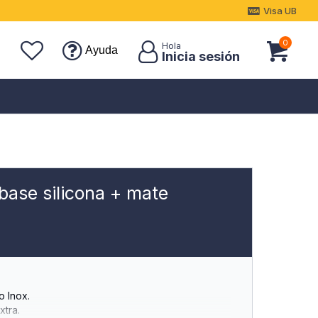
Visa UB
0
Ayuda
 base silicona + mate
 Inox.
tra.