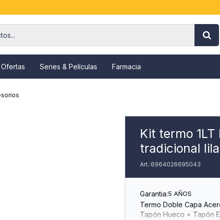
 Ofertas
Series & Películas
Farmacia
sorios
Kit termo 1LT
tradicional lila
6964026695043
Garantia:
5 AÑOS
Termo Doble Capa Acero
Tapón Hueco + Tapón Ex