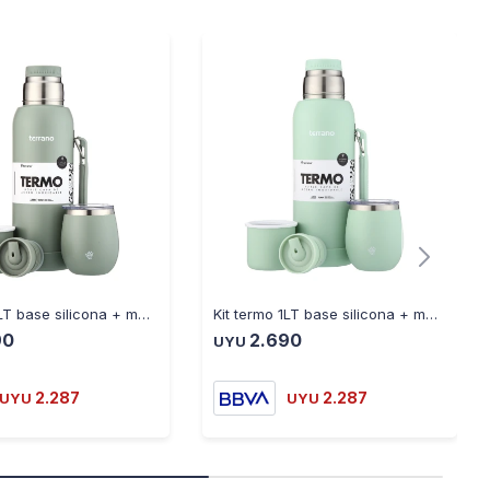
Kit termo 1LT base silicona + mate con tapa oliva
Kit termo 1LT base silicona + mate con tapa verde agua
90
2.690
UYU
2.287
2.287
UYU
UYU