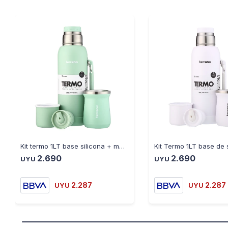
Kit termo 1LT base silicona + mate tradicional Verde agua
2.690
2.690
UYU
UYU
2.287
2.287
UYU
UYU