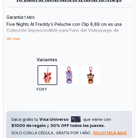
Garantia:
1 MES
Five Nights At Freddy’s Peluche con Clip 8,89 cm es una
Colección Imprescindible para Fans del Videojuego de
Terror Más Popular del Mundo. Cada Plushie Incluye un Clip
Ver mas
Resistente para Colgar en Mochilas, Bolsos o Llaveros,
Convirtiéndolos en Accesorios Portátiles y Coleccionables.
La Línea Trae a los Personajes Clásicos de Fnaf: Classic
Variantes
Freddy Plushie Classic Bonnie Plushie Classic Chica Plushie
Classic Foxy Plushie Cada Peluche Está Confeccionado en
Material Soft y Cuenta con Ojos Que Brillan en la Oscuridad,
un Detalle úNico Que los Hace Aún Más Atractivos para los
Seguidores del Juego. con su Tamaño Compacto de 8,89
FOXY
Cm, Son Perfectos para Coleccionar, Intercambiar o Regalar.
Estos Juguetes No Solo Atraen a los Niños, Sino También a
los Coleccionistas y Adultos Fans de la Franquicia, Que
Buscan Sumar Artículos Oficiales de Fnaf a su Vitrina.
Saca gratis tu
Visa Universo
que viene con
$1000 de regalo
y
30% OFF todos los jueves.
SOLO CON LA CÉDULA , GRATIS POR 1 AÑO .
SOLICITALA AQUÍ