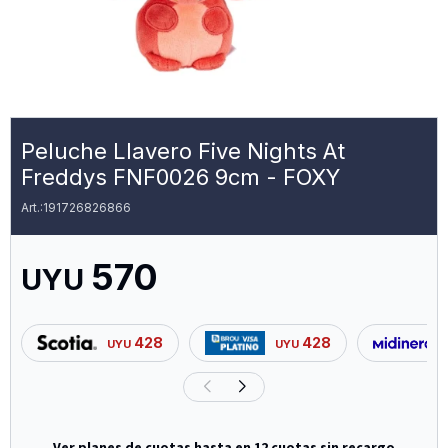
Peluche Llavero Five Nights At
Freddys FNF0026 9cm - FOXY
191726826866
570
UYU
428
428
UYU
UYU
Ver planes de cuotas hasta en 12 cuotas sin recargo