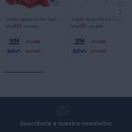
Trapito Apego Phi Phi Toys Disney Minnie
Trapito Apego Phi Phi Toys Disney Mickey
521
521
UYU
600
UYU
600
UYU
UYU
365
365
UYU
UYU
443
443
UYU
UYU
Suscríbete a nuestra newsletter
Recibe todas las novedades y ofertas de nuestra tienda.