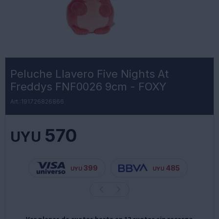
Peluche Llavero Five Nights At
Freddys FNF0026 9cm - FOXY
191726826866
570
UYU
399
485
UYU
UYU
Ver planes de cuotas hasta en 12 cuotas sin recargo