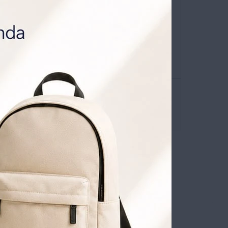
niverso
que viene con
0% OFF todos los jueves.
ATIS POR 1 AÑO .
SOLICITALA AQUÍ
envíos