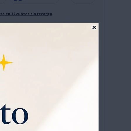
ta en 12 cuotas sin recargo

 A.HIALUR. + CONT.OJOS AE
 C - Concentrado de Ácido Hialurónico -
ía con un detalle que realmente va a disfrutar:
 pensado para mimarla, cuidarla y hacerla sentir
OMPRAR
1
amiento y bienestar, con fórmulas que ayudan a
 la apariencia de la piel, ideal para regalar belleza
ucto. Además, viene acompañado de una
sta para regalar.