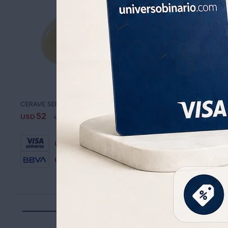
CERAVE SERUM SKINRENEW VIT C 1 OZ /30ML
52
52
USD
57
USD
57
USD
USD
36
36
USD
USD
44
44
USD
USD