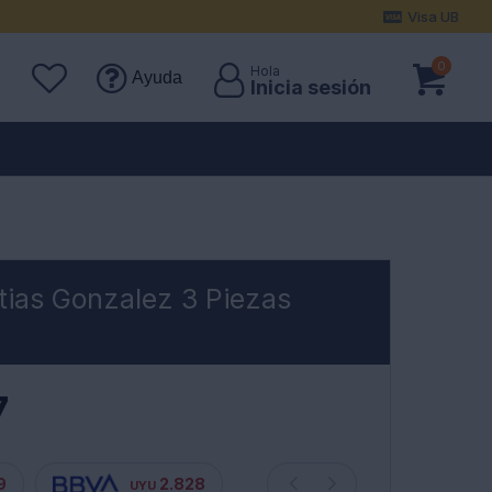
Visa UB
0
Ayuda
ias Gonzalez 3 Piezas
7
9
2.828
UYU