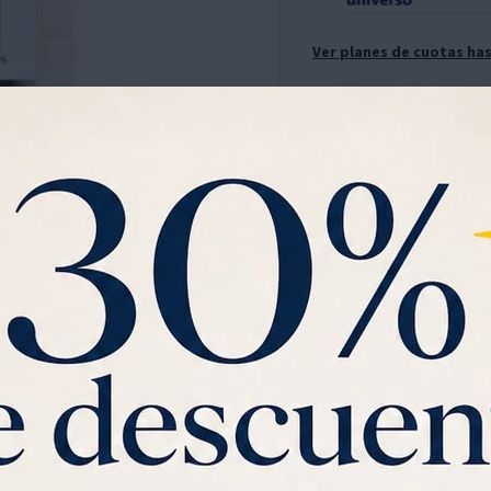
Ver planes de cuotas has
Garantia:
SIN GARANTÍA
MG SET MAMA 3 VIT.C +
Enriquecidos
Ver mas
Concentrado de Vitamina
Concentrado de Retinol
Sorprendé a mamá en su d
un set de cuidado facial
especial todos los días.
C
Este combo combina trat
hidratar, nutrir y mejorar
y amor en un solo prod
presentación elegante, li