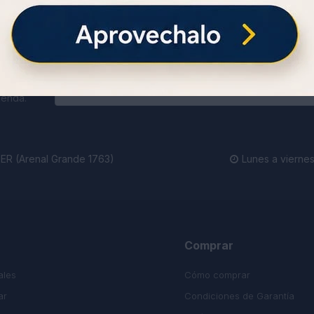
ienda.
R (Arenal Grande 1763)
Lunes a viernes

Comprar
ales
Cómo comprar
ar
Condiciones de Garantía