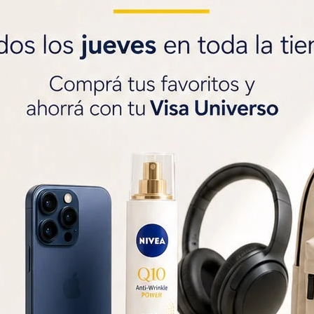
Saca gratis tu
Visa U
$1000 de regalo
y
3
SOLO CON LA CÉDULA , GR




Métodos y costos de 
r