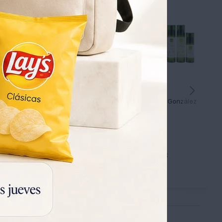
MG SET MAMA 1 CREMA CAVIAR + CONTORNO DE OJOS
Pack Anti Edad Matías González
72
5.233
UYU
3.072
4.033
UYU
UYU
3.631
4.448
UYU
UYU