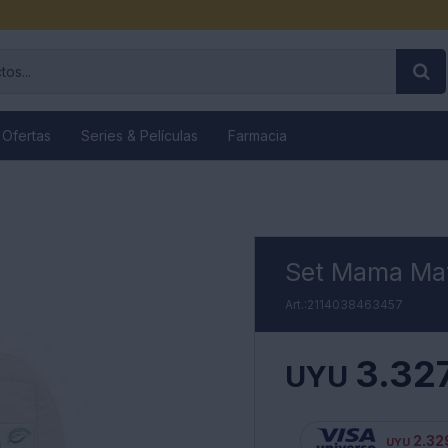
 Ofertas
Series & Películas
Farmacia
Set Mama Mat
2114038463457
3.32
UYU
2.32
UYU