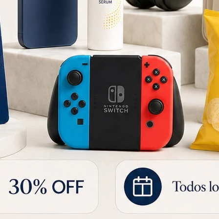
CERAVE SERUM SKINRENEW RETINOL 1 OZ /30ML
Crema Germinal 50ml Matias Gonzalez con FPS 15+
2.179
4.2
UYU
2.205
UYU
UYU
1.525
UYU
1.852
UYU