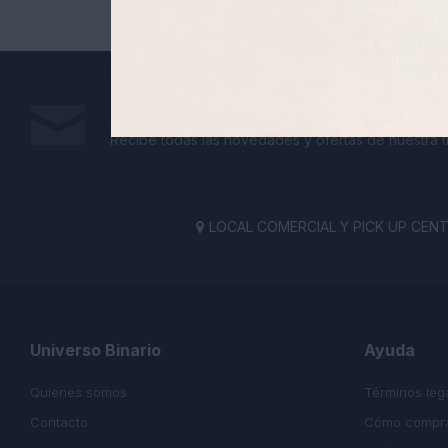
Suscríbete a nuestra newsletter
Recibe todas las novedades y ofertas de nuestra t
LOCAL COMERCIAL Y PICK UP CENTE

Universo Binario
Ayuda
Quienes somos
Términos leg
Contacto
Cómo compr