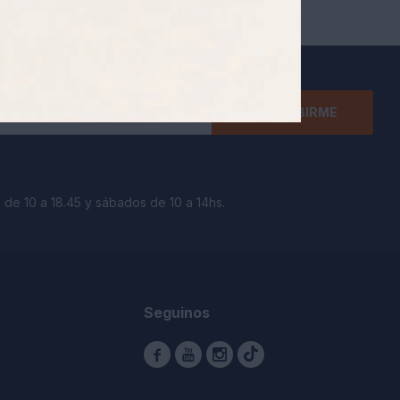
SUSCRIBIRME
 de 10 a 18.45 y sábados de 10 a 14hs.
Seguinos


