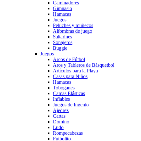
Caminadores
Gimnasio
Hamacas
Juegos
Peluches y muñecos
Alfombras de juego
Saltarines
Sonajeros
Buggie
Juegos
Arcos de Fútbol
Aros y Tableros de Básquetbol
Artículos para la Playa
Casas para Niños
Hamacas
Toboganes
Camas Elásticas
Inflables
Juegos de Ingenio
Ajedrez
Cartas
Domino
Ludo
Rompecabezas
Futbolito