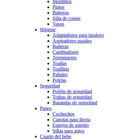
Mordillos
Platos
Baberos
Silla de comer
Vasos
Higiene
Adaptadores para inodoro
Aspiradores nasales
Bañeras
Cambiadores
Termómetro
Toallas
Toallitas
Pañales
Pelelas
Seguridad
Portón de seguridad
Trabas de seguridad
Barandas de seguridad
Paseo
Cochecitos
Capotas para lluvia
Espejos de asiento
Sillas para autos
Cuarto del bebe