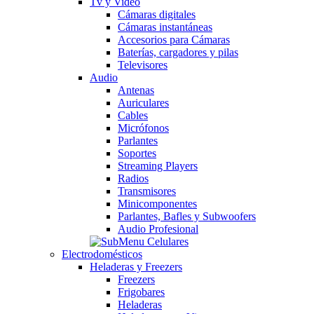
Tv y Video
Cámaras digitales
Cámaras instantáneas
Accesorios para Cámaras
Baterías, cargadores y pilas
Televisores
Audio
Antenas
Auriculares
Cables
Micrófonos
Parlantes
Soportes
Streaming Players
Radios
Transmisores
Minicomponentes
Parlantes, Bafles y Subwoofers
Audio Profesional
Electrodomésticos
Heladeras y Freezers
Freezers
Frigobares
Heladeras