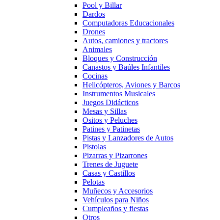
Pool y Billar
Dardos
Computadoras Educacionales
Drones
Autos, camiones y tractores
Animales
Bloques y Construcción
Canastos y Baúles Infantiles
Cocinas
Helicópteros, Aviones y Barcos
Instrumentos Musicales
Juegos Didácticos
Mesas y Sillas
Ositos y Peluches
Patines y Patinetas
Pistas y Lanzadores de Autos
Pistolas
Pizarras y Pizarrones
Trenes de Juguete
Casas y Castillos
Pelotas
Muñecos y Accesorios
Vehículos para Niños
Cumpleaños y fiestas
Otros