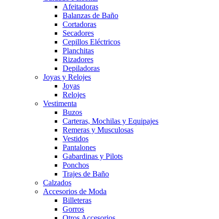
Afeitadoras
Balanzas de Baño
Cortadoras
Secadores
Cepillos Eléctricos
Planchitas
Rizadores
Depiladoras
Joyas y Relojes
Joyas
Relojes
Vestimenta
Buzos
Carteras, Mochilas y Equipajes
Remeras y Musculosas
Vestidos
Pantalones
Gabardinas y Pilots
Ponchos
Trajes de Baño
Calzados
Accesorios de Moda
Billeteras
Gorros
Otros Accesorios