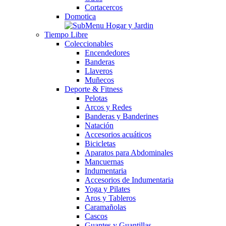
Cortacercos
Domotica
Tiempo Libre
Coleccionables
Encendedores
Banderas
Llaveros
Muñecos
Deporte & Fitness
Pelotas
Arcos y Redes
Banderas y Banderines
Natación
Accesorios acuáticos
Bicicletas
Aparatos para Abdominales
Mancuernas
Indumentaria
Accesorios de Indumentaria
Yoga y Pilates
Aros y Tableros
Caramañolas
Cascos
Guantes y Guantillas