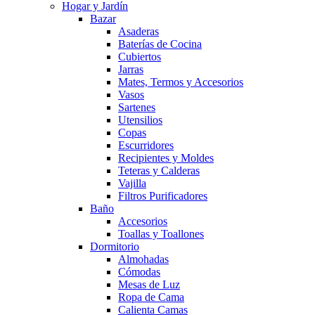
Hogar y Jardín
Bazar
Asaderas
Baterías de Cocina
Cubiertos
Jarras
Mates, Termos y Accesorios
Vasos
Sartenes
Utensilios
Copas
Escurridores
Recipientes y Moldes
Teteras y Calderas
Vajilla
Filtros Purificadores
Baño
Accesorios
Toallas y Toallones
Dormitorio
Almohadas
Cómodas
Mesas de Luz
Ropa de Cama
Calienta Camas