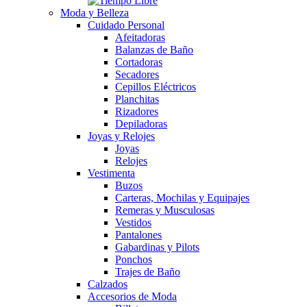
Moda y Belleza
Cuidado Personal
Afeitadoras
Balanzas de Baño
Cortadoras
Secadores
Cepillos Eléctricos
Planchitas
Rizadores
Depiladoras
Joyas y Relojes
Joyas
Relojes
Vestimenta
Buzos
Carteras, Mochilas y Equipajes
Remeras y Musculosas
Vestidos
Pantalones
Gabardinas y Pilots
Ponchos
Trajes de Baño
Calzados
Accesorios de Moda