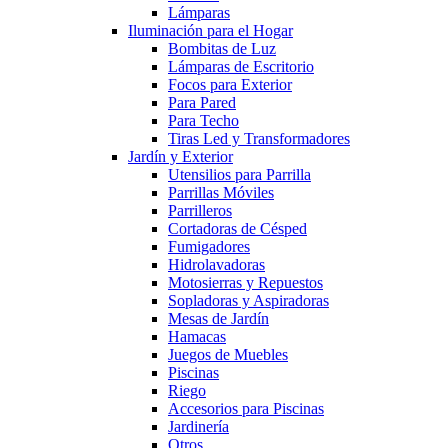
Lámparas
Iluminación para el Hogar
Bombitas de Luz
Lámparas de Escritorio
Focos para Exterior
Para Pared
Para Techo
Tiras Led y Transformadores
Jardín y Exterior
Utensilios para Parrilla
Parrillas Móviles
Parrilleros
Cortadoras de Césped
Fumigadores
Hidrolavadoras
Motosierras y Repuestos
Sopladoras y Aspiradoras
Mesas de Jardín
Hamacas
Juegos de Muebles
Piscinas
Riego
Accesorios para Piscinas
Jardinería
Otros