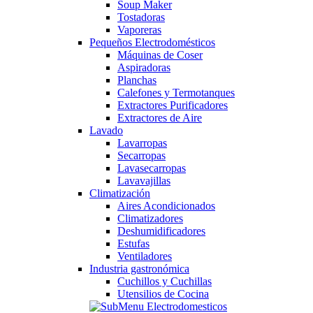
Soup Maker
Tostadoras
Vaporeras
Pequeños Electrodomésticos
Máquinas de Coser
Aspiradoras
Planchas
Calefones y Termotanques
Extractores Purificadores
Extractores de Aire
Lavado
Lavarropas
Secarropas
Lavasecarropas
Lavavajillas
Climatización
Aires Acondicionados
Climatizadores
Deshumidificadores
Estufas
Ventiladores
Industria gastronómica
Cuchillos y Cuchillas
Utensilios de Cocina