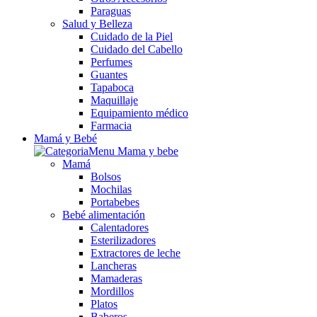
Paraguas
Salud y Belleza
Cuidado de la Piel
Cuidado del Cabello
Perfumes
Guantes
Tapaboca
Maquillaje
Equipamiento médico
Farmacia
Mamá y Bebé
Mamá
Bolsos
Mochilas
Portabebes
Bebé alimentación
Calentadores
Esterilizadores
Extractores de leche
Lancheras
Mamaderas
Mordillos
Platos
Baberos