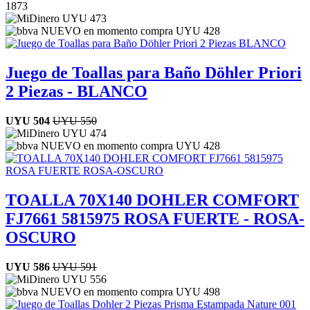
18
73
UYU
473
UYU
428
Juego de Toallas para Baño Döhler Priori
2 Piezas - BLANCO
UYU
504
UYU
550
UYU
474
UYU
428
TOALLA 70X140 DOHLER COMFORT
FJ7661 5815975 ROSA FUERTE - ROSA-
OSCURO
UYU
586
UYU
591
UYU
556
UYU
498