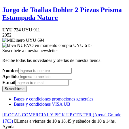
Juego de Toallas Dohler 2 Piezas Prisma
Estampada Nature
UYU
724
UYU
911
20
52
UYU
694
UYU
615
Suscríbete a nuestra newsletter
Recibe todas las novedades y ofertas de nuestra tienda.
Nombre
Apellido
E-mail
Suscribirme
Bases y condiciones promociones generales
Bases y condiciones VISA UB

LOCAL COMERCIAL Y PICK UP CENTER (Arenal Grande
1763)

Lunes a viernes de 10 a 18.45 y sábados de 10 a 14hs.
Ayuda