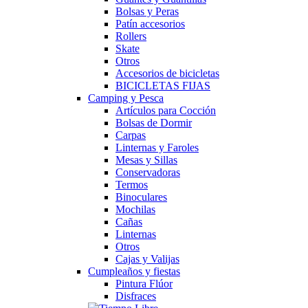
Bolsas y Peras
Patín accesorios
Rollers
Skate
Otros
Accesorios de bicicletas
BICICLETAS FIJAS
Camping y Pesca
Artículos para Cocción
Bolsas de Dormir
Carpas
Linternas y Faroles
Mesas y Sillas
Conservadoras
Termos
Binoculares
Mochilas
Cañas
Linternas
Otros
Cajas y Valijas
Cumpleaños y fiestas
Pintura Flúor
Disfraces