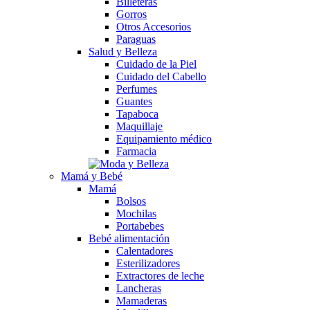
Billeteras
Gorros
Otros Accesorios
Paraguas
Salud y Belleza
Cuidado de la Piel
Cuidado del Cabello
Perfumes
Guantes
Tapaboca
Maquillaje
Equipamiento médico
Farmacia
Mamá y Bebé
Mamá
Bolsos
Mochilas
Portabebes
Bebé alimentación
Calentadores
Esterilizadores
Extractores de leche
Lancheras
Mamaderas