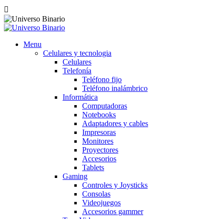

Menu
Celulares y tecnologia
Celulares
Telefonía
Teléfono fijo
Teléfono inalámbrico
Informática
Computadoras
Notebooks
Adaptadores y cables
Impresoras
Monitores
Proyectores
Accesorios
Tablets
Gaming
Controles y Joysticks
Consolas
Videojuegos
Accesorios gammer