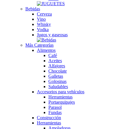
Bebidas
Cerveza
Vino
Whisky
Vodka
Jugos y gaseosas
Más Categorías
Alimentos
Café
Aceites
Alfajores
Chocolate
Galletas
Golosinas
Saludables
Accesorios para vehículos
Herramientas
Portaequipajes
Parasol
Fundas
Construcción
Herramientas
Amoladoras