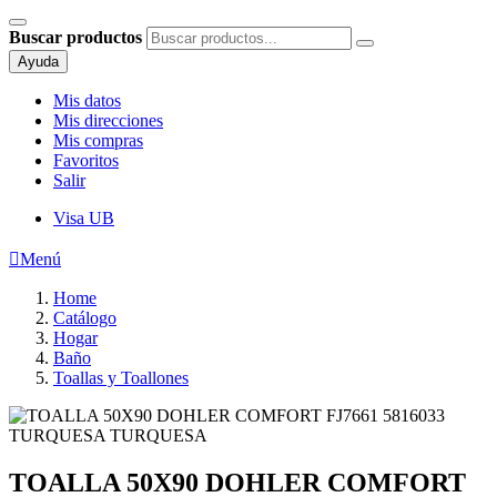
Buscar productos
Ayuda
Mis datos
Mis direcciones
Mis compras
Favoritos
Salir
Visa UB

Menú
Home
Catálogo
Hogar
Baño
Toallas y Toallones
TOALLA 50X90 DOHLER COMFORT