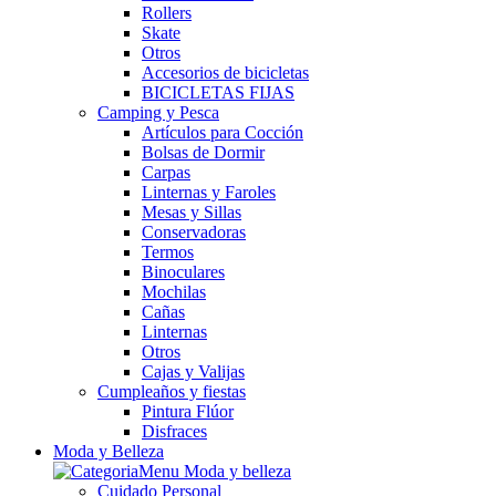
Rollers
Skate
Otros
Accesorios de bicicletas
BICICLETAS FIJAS
Camping y Pesca
Artículos para Cocción
Bolsas de Dormir
Carpas
Linternas y Faroles
Mesas y Sillas
Conservadoras
Termos
Binoculares
Mochilas
Cañas
Linternas
Otros
Cajas y Valijas
Cumpleaños y fiestas
Pintura Flúor
Disfraces
Moda y Belleza
Cuidado Personal