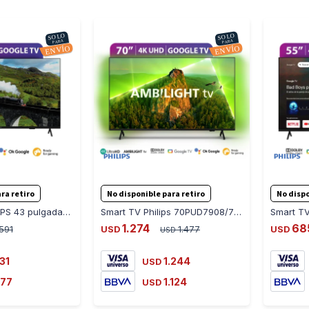
-
+
-
+
ra retiro
No disponible para retiro
No dispo
SMART TV PHILIPS 43 pulgadas 4K UHD 43PUD7408/77
Smart TV Philips 70PUD7908/77 70 Google TV 4k Ambilight
1.274
68
591
USD
1.477
USD
USD
31
1.244
USD
77
1.124
USD