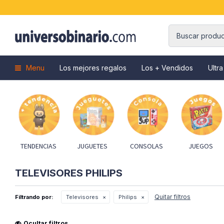
Menu
Los mejores regalos
Los + Vendidos
Ultra
TENDENCIAS
JUGUETES
CONSOLAS
JUEGOS
TELEVISORES PHILIPS
Quitar filtros
Filtrando por:
Televisores
Philips
Ocultar filtros