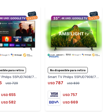
-
+
-
+
nible para retiro
No disponible para retiro
Smart TV Philips 55PUD7408/77 55 Google TV 4k
Smart TV Philips 55PUD7908/77 Google TV 4k con Ambilight
5
787
729
USD
830
USD
USD
655
757
USD
USD
582
669
USD
USD