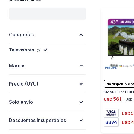
Categorías
Televisores
(4)
Marcas
Precio
(UYU)
No disponible pa
561
USD
USD
Solo envío
5
USD
Descuentos Insuperables
4
USD