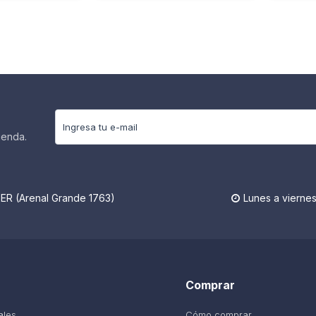
ienda.
R (Arenal Grande 1763)
Lunes a viernes

Comprar
ales
Cómo comprar